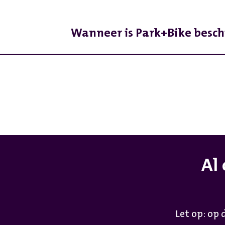
Wanneer is Park+Bike besc
Op dit moment is Park+Bike helaa
informatie.
Al
Let op: op