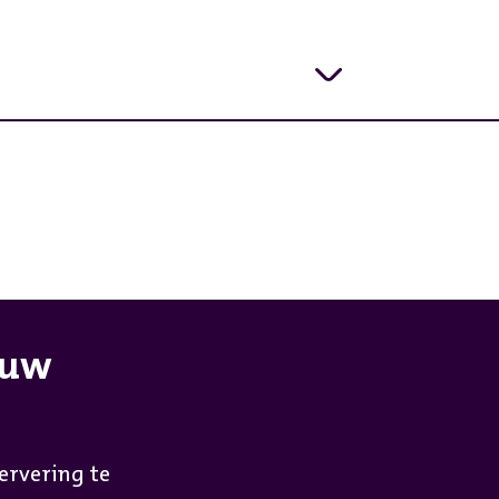
e gaten voor meer
ouw
ervering te