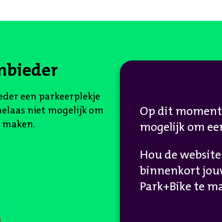
nbieder
ieder een parkeerplekje
helaas niet mogelijk om
Op dit moment i
e maken.
mogelijk om ee
Hou de website
binnenkort jou
Park+Bike te m