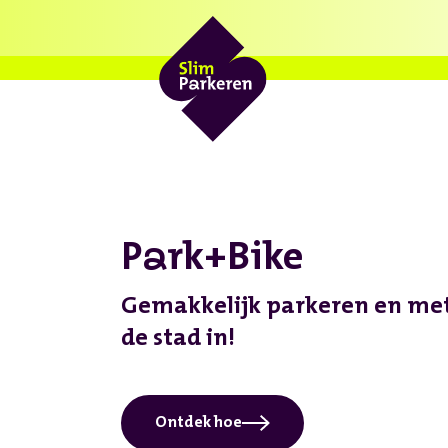
a
P
rk+Bike
Gemakkelijk parkeren en met 
de stad in!
Ontdek hoe