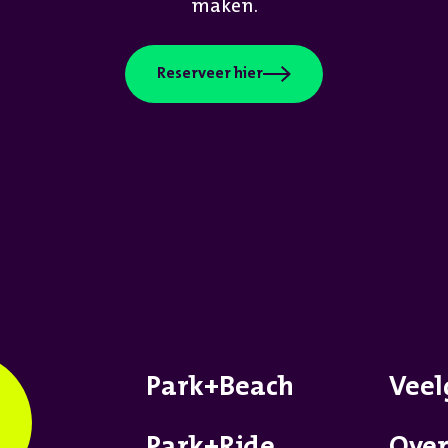
maken.
Reserveer hier
Park+Beach
Veel
Park+Ride
Ove