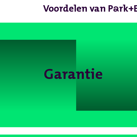
a
Voordelen van P
rk+
Garantie