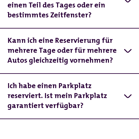
Strand kümmern, zum regulären Tarif.
am Tag Ihrer Reservierung bis 03:59 Uhr am
einen Teil des Tages oder ein
Tag danach.
bestimmtes Zeitfenster?
Nein, Sie können nur für einen ganzen Tag
reservieren.
Kann ich eine Reservierung für
mehrere Tage oder für mehrere
Autos gleichzeitig vornehmen?
Nein, Sie müssen für jeden Tag eine
separate Reservierung vornehmen. Eine
Ich habe einen Parkplatz
Reservierung muss auch für jedes Auto
reserviert. Ist mein Parkplatz
separat vorgenommen werden.
garantiert verfügbar?
Wenn Sie einen Parkplatz reserviert und
bezahlt haben, steht Ihnen Ihr Parkplatz an
diesem Tag garantiert zur Verfügung.